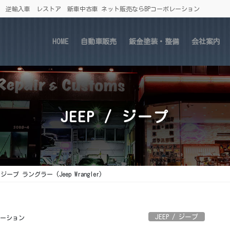
車 逆輸入車 レストア 新車中古車 ネット販売ならBPコーポレーション
HOME
自動車販売
鈑金塗装・整備
会社案内
JEEP / ジープ
3 ジープ ラングラー (Jeep Wrangler)
JEEP / ジープ
レーション