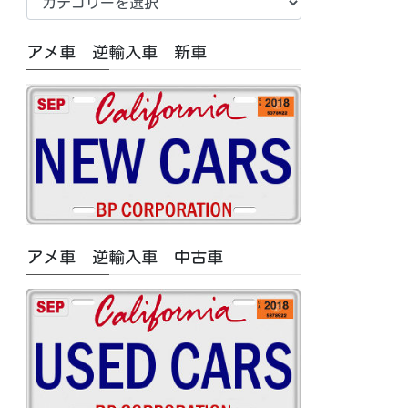
車
中
アメ車 逆輸入車 新車
古
車/
特
集
記
事
カ
テ
ゴ
アメ車 逆輸入車 中古車
リ
ー