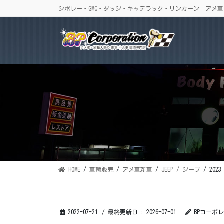
コ
ナ
シボレー・GMC・ダッジ・キャデラック・リンカーン アメ
ン
ビ
テ
ゲ
ン
ー
ツ
シ
に
ョ
移
ン
動
に
移
動
HOME
車輌販売
アメ車新車
JEEP / ジープ
202
2022-07-21
/ 最終更新日 :
2026-07-01
BPコーポ