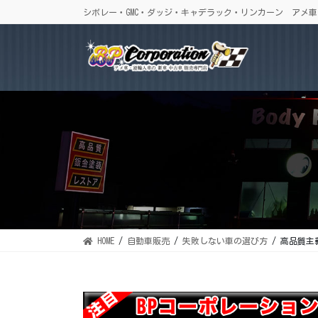
コ
ナ
シボレー・GMC・ダッジ・キャデラック・リンカーン アメ
ン
ビ
テ
ゲ
ン
ー
ツ
シ
に
ョ
移
ン
動
に
移
動
HOME
自動車販売
失敗しない車の選び方
高品質主