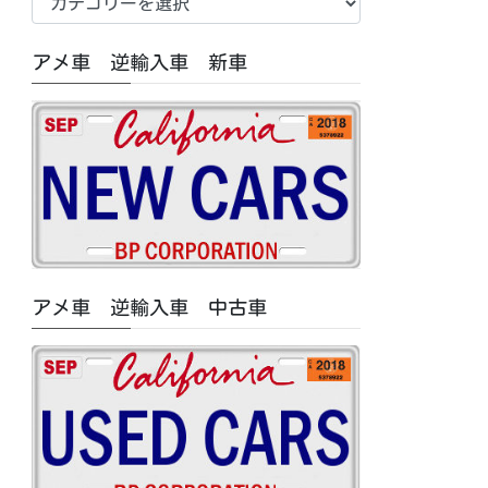
車
中
アメ車 逆輸入車 新車
古
車/
特
集
記
事
カ
テ
ゴ
アメ車 逆輸入車 中古車
リ
ー