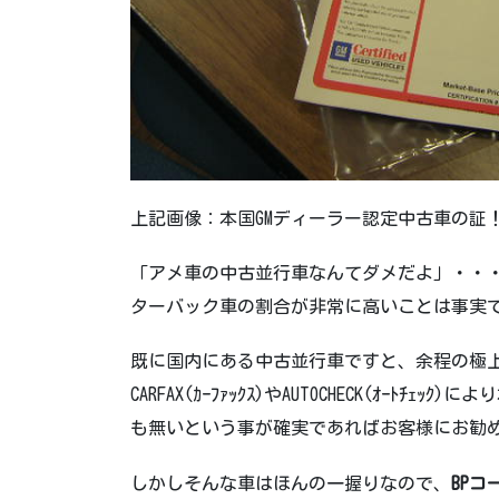
上記画像：本国GMディーラー認定中古車の証
「アメ車の中古並行車なんてダメだよ」・・
ターバック車の割合が非常に高いことは事実
既に国内にある中古並行車ですと、余程の極
CARFAX(ｶｰﾌｧｯｸｽ)やAUTOCHECK(ｵｰﾄﾁｪｯｸ
も無いという事が確実であればお客様にお勧
しかしそんな車はほんの一握りなので、
BP