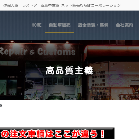
車 逆輸入車 レストア 新車中古車 ネット販売ならBPコーポレーション
HOME
自動車販売
鈑金塗装・整備
会社案内
高品質主義
義