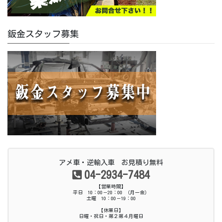
鈑金スタッフ募集
アメ車・逆輸入車 お見積り無料
04-2934-7484
【営業時間】
平日 10：00－20：00 （月ー金）
土曜 10：00－19：00
【休業日】
日曜・祝日・第２第４月曜日