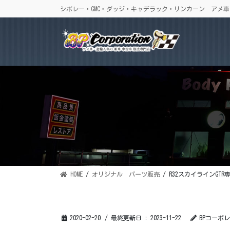
コ
ナ
シボレー・GMC・ダッジ・キャデラック・リンカーン アメ
ン
ビ
テ
ゲ
ン
ー
ツ
シ
に
ョ
移
ン
動
に
移
動
HOME
オリジナル パーツ販売
R32スカイラインGT
2020-02-20
/ 最終更新日 :
2023-11-22
BPコーポ