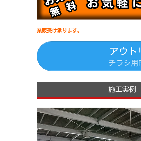
業販受け承ります
。
アウト
チラシ用
施工実例 1 