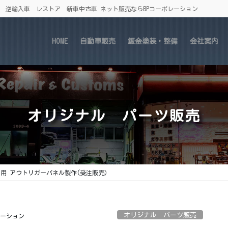
車 逆輸入車 レストア 新車中古車 ネット販売ならBPコーポレーション
HOME
自動車販売
鈑金塗装・整備
会社案内
オリジナル パーツ販売
R専用 アウトリガーパネル製作(受注販売）
オリジナル パーツ販売
レーション