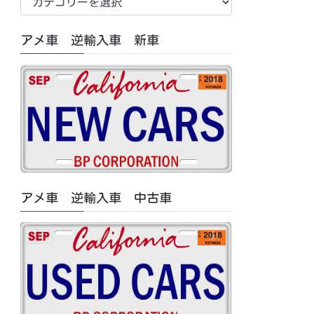
車
中
アメ車 逆輸入車 新車
古
車/
特
集
記
事
カ
テ
ゴ
アメ車 逆輸入車 中古車
リ
ー