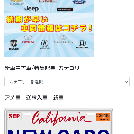
新車中古車/特集記事 カテゴリー
新
車
中
アメ車 逆輸入車 新車
古
車/
特
集
記
事