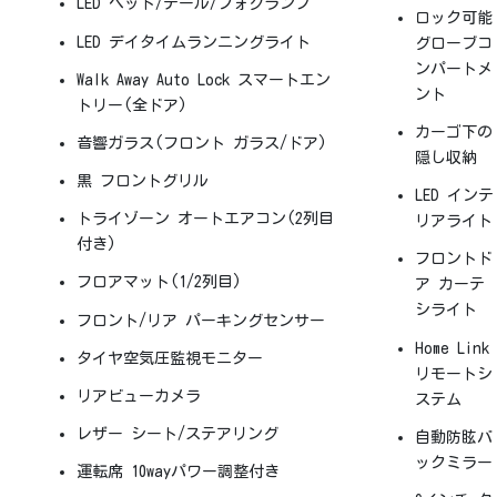
LED ヘッド/テール/フォグランプ
ロック可能
LED デイタイムランニングライト
グローブコ
ンパートメ
Walk Away Auto Lock
スマートエン
ント
トリー(全ドア)
カーゴ下の
音響ガラス(フロント ガラス/ドア)
隠し収納
黒 フロントグリル
LED インテ
トライゾーン オートエアコン(2列目
リアライト
付き)
フロントド
フロアマット(1/2列目)
ア カーテ
シライト
フロント/リア パーキングセンサー
Home Link
タイヤ空気圧監視モニター
リモートシ
リアビューカメラ
ステム
レザー シート/ステアリング
自動防眩バ
ックミラー
運転席 10wayパワー調整付き