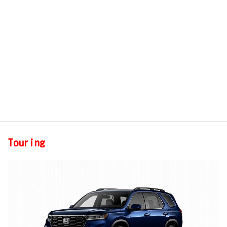
Cabin
Talk(スピ
ーカー経由
で後部乗客
とTalk)
ワイヤレス
スマートフ
ォン充電器
Touring