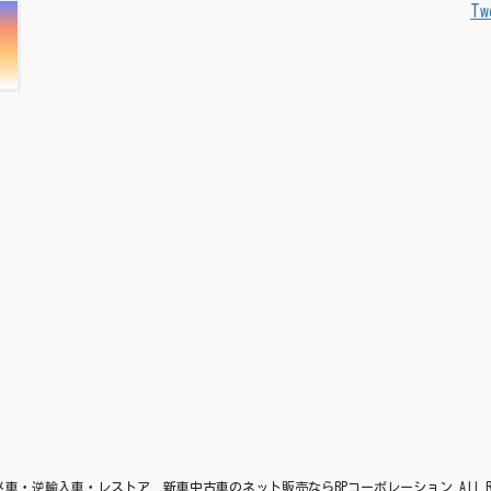
Tw
© アメ車・逆輸入車・レストア 新車中古車のネット販売ならBPコーポレーション All Right