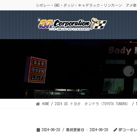
コ
ナ
シボレー・GMC・ダッジ・キャデラック・リンカーン アメ
ン
ビ
テ
ゲ
ン
ー
ツ
シ
に
ョ
移
ン
動
に
移
動
HOME
2024 US トヨタ タンドラ（TOYOTA TUNDRA）
2024-06-20
/ 最終更新日 :
2024-06-20
BPコーポ