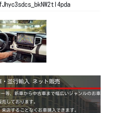
fJhyc3sdcs_bkNW2tl4pda
車・並行輸入 ネット販売
カー等、新車から中古車まで幅広いジャンルのお車
販売しております。
 来店することなくお車購入できます。