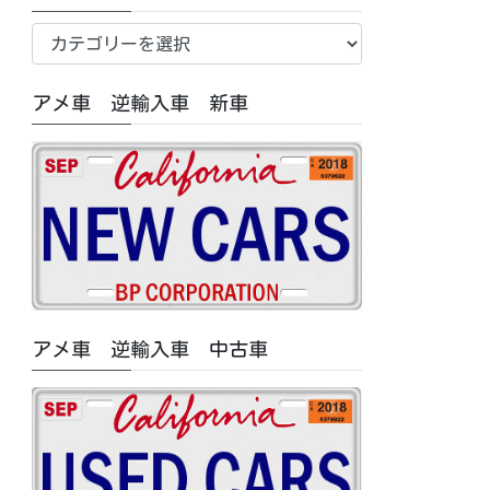
新
車
中
アメ車 逆輸入車 新車
古
車/
特
集
記
事
カ
テ
ゴ
アメ車 逆輸入車 中古車
リ
ー