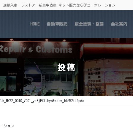
車 逆輸入車 レストア 新車中古車 ネット販売ならBPコーポレーション
HOME
自動車販売
鈑金塗装・整備
会社案内
投稿
TUN_MY22_0010_V001_ys8jEXfJhyc3sdcs_bkNW2tl4pda
レーション