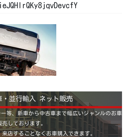
ieJQHIrQKy8jqvDevcfY
車・並行輸入 ネット販売
カー等、新車から中古車まで幅広いジャンルのお車
販売しております。
 来店することなくお車購入できます。