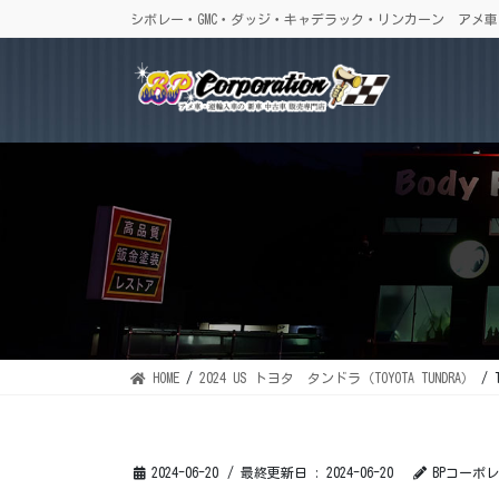
コ
ナ
シボレー・GMC・ダッジ・キャデラック・リンカーン アメ
ン
ビ
テ
ゲ
ン
ー
ツ
シ
に
ョ
移
ン
動
に
移
動
HOME
2024 US トヨタ タンドラ（TOYOTA TUNDRA）
2024-06-20
/ 最終更新日 :
2024-06-20
BPコーポ