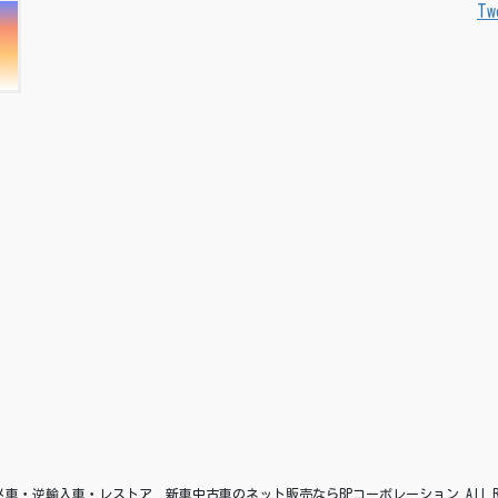
Tw
© アメ車・逆輸入車・レストア 新車中古車のネット販売ならBPコーポレーション All Right