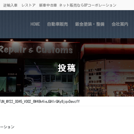
車 逆輸入車 レストア 新車中古車 ネット販売ならBPコーポレーション
HOME
自動車販売
鈑金塗装・整備
会社案内
投稿
TUN_MY22_0045_V002_6W48k4ieJQHIrQKy8jqvDevcfY
レーション