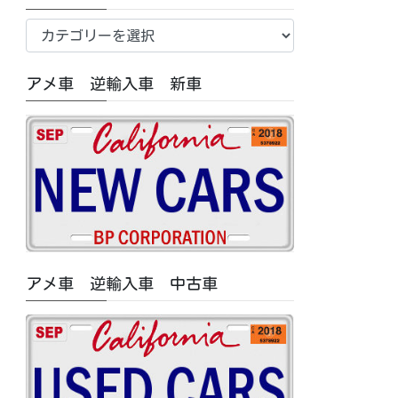
新
車
中
アメ車 逆輸入車 新車
古
車/
特
集
記
事
カ
テ
ゴ
アメ車 逆輸入車 中古車
リ
ー