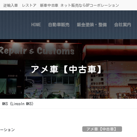
車 逆輸入車 レストア 新車中古車 ネット販売ならBPコーポレーション
HOME
自動車販売
鈑金塗装・整備
会社案内
アメ車【中古車】
KS (Lincoln MKS)
アメ車【中古車】
レーション