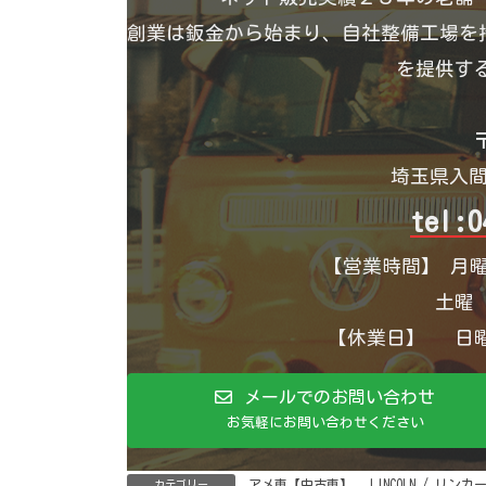
創業は鈑金から始まり、自社整備工場を持
を提供す
〒
埼玉県入間
tel:0
【営業時間】 月曜
土曜 1
【休業日】 日曜
メールでのお問い合わせ
お気軽にお問い合わせください
アメ車【中古車】
、
LINCOLN / リ
カテゴリー