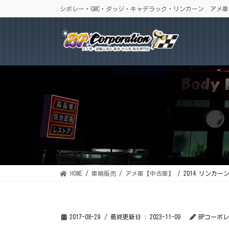
コ
ナ
シボレー・GMC・ダッジ・キャデラック・リンカーン アメ
ン
ビ
テ
ゲ
ン
ー
ツ
シ
に
ョ
移
ン
動
に
移
動
HOME
車輌販売
アメ車【中古車】
2014 リンカーン M
2017-08-29
/ 最終更新日 :
2023-11-09
BPコーポ