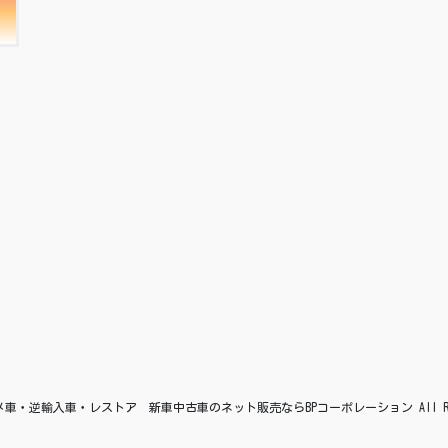
© アメ車・逆輸入車・レストア 新車中古車のネット販売ならBPコーポレーション All Right