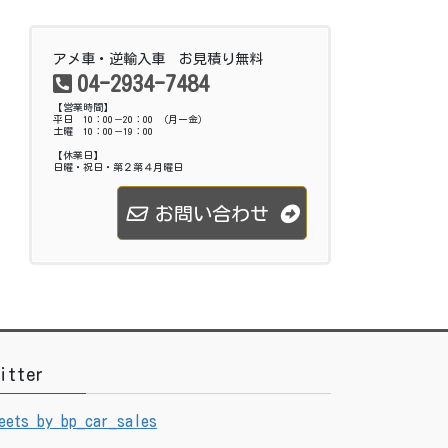
アメ車・逆輸入車 お見積り無料
04-2934-7484
【営業時間】
平日 10：00－20：00 （月ー金）
土曜 10：00－19：00
【休業日】
日曜・祝日・第２第４月曜日
お問い合わせ
itter
eets by bp_car_sales