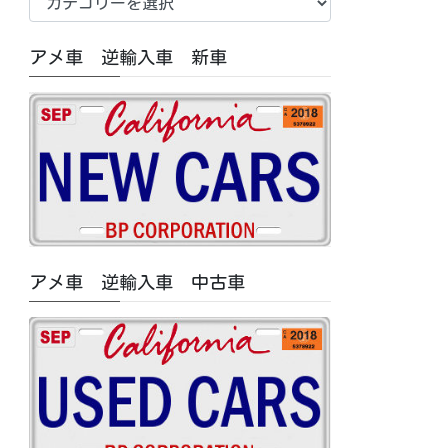
車
中
アメ車 逆輸入車 新車
古
車/
特
集
記
事
カ
テ
ゴ
アメ車 逆輸入車 中古車
リ
ー