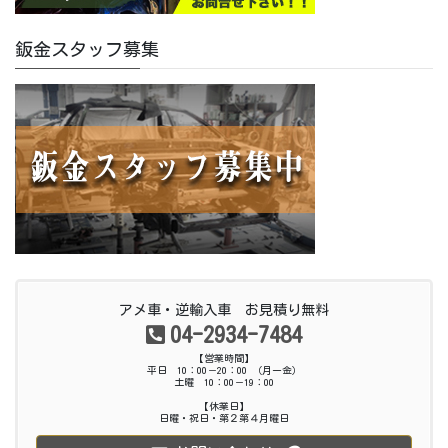
鈑金スタッフ募集
アメ車・逆輸入車 お見積り無料
04-2934-7484
【営業時間】
平日 10：00－20：00 （月ー金）
土曜 10：00－19：00
【休業日】
日曜・祝日・第２第４月曜日