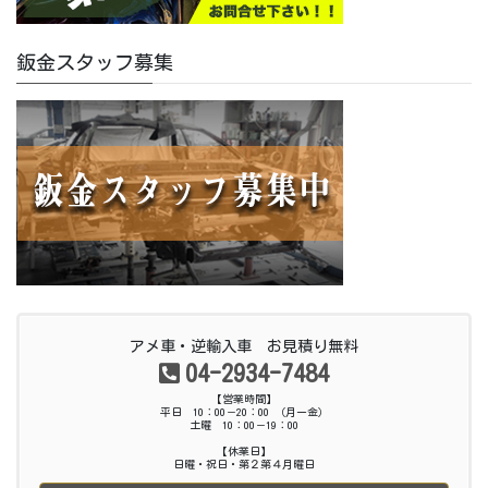
鈑金スタッフ募集
アメ車・逆輸入車 お見積り無料
04-2934-7484
【営業時間】
平日 10：00－20：00 （月ー金）
土曜 10：00－19：00
【休業日】
日曜・祝日・第２第４月曜日