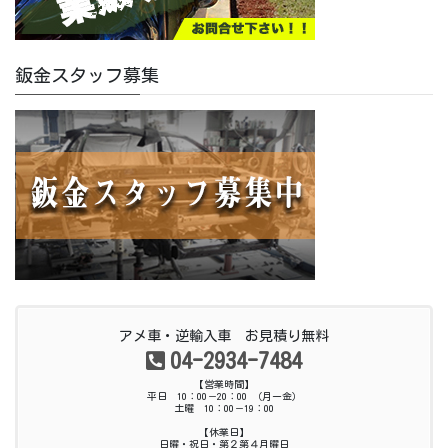
鈑金スタッフ募集
アメ車・逆輸入車 お見積り無料
04-2934-7484
【営業時間】
平日 10：00－20：00 （月ー金）
土曜 10：00－19：00
【休業日】
日曜・祝日・第２第４月曜日