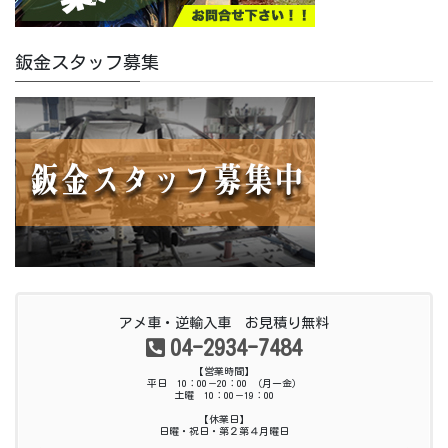
鈑金スタッフ募集
アメ車・逆輸入車 お見積り無料
04-2934-7484
【営業時間】
平日 10：00－20：00 （月ー金）
土曜 10：00－19：00
【休業日】
日曜・祝日・第２第４月曜日