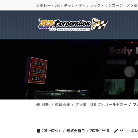
コ
ナ
シボレー・GMC・ダッジ・キャデラック・リンカーン アメ
ン
ビ
テ
ゲ
ン
ー
ツ
シ
に
ョ
移
ン
動
に
移
動
HOME
車輌販売
アメ車 OLD CAR オールドカー
フォ
2015-02-27
/ 最終更新日 :
2026-07-16
BPコーポ