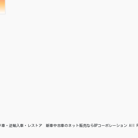
© アメ車・逆輸入車・レストア 新車中古車のネット販売ならBPコーポレーション All Right