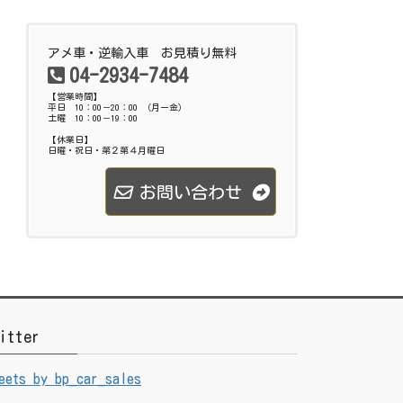
アメ車・逆輸入車 お見積り無料
04-2934-7484
【営業時間】
平日 10：00－20：00 （月ー金）
土曜 10：00－19：00
【休業日】
日曜・祝日・第２第４月曜日
お問い合わせ
itter
eets by bp_car_sales