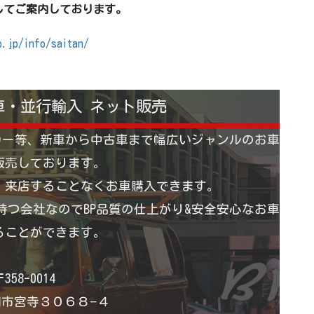
してご案内しております。
o.jp/info/saitan/
車・並行輸入 ネット販売
カー等、新車から中古車まで幅広いジャンルのお車
販売しております。
 来店することなくお車購入できます。
つ会社なのでBP品質の仕上がり&安全安心なお車
ることができます。
358-0014
市宮寺３０６８−４