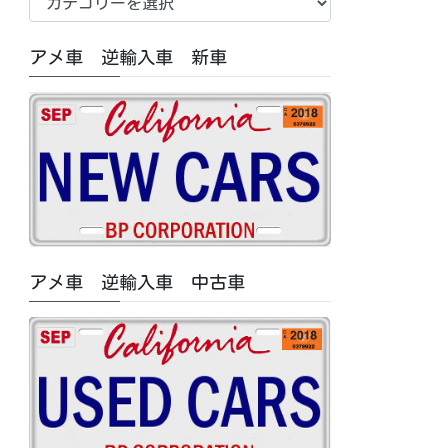
車
中
アメ車 逆輸入車 新車
古
車/
特
集
記
事
カ
テ
ゴ
アメ車 逆輸入車 中古車
リ
ー