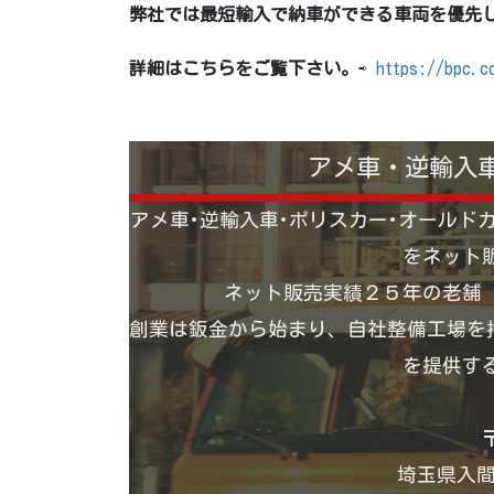
弊社では最短輸入で納車ができる車両を優先
詳細はこちらをご覧下さい。
⇨
https://bpc.c
アメ車・逆輸入
アメ車･逆輸入車･ポリスカー･オールド
をネット
ネット販売実績２５年の老舗
創業は鈑金から始まり、自社整備工場を持
を提供す
〒
埼玉県入間