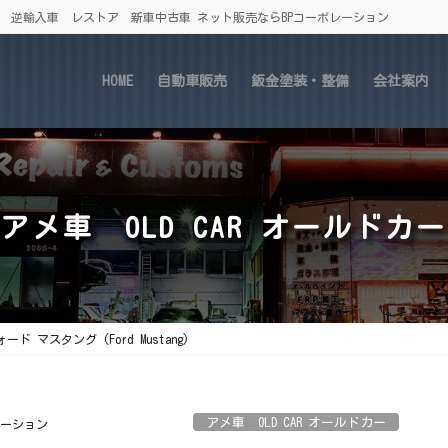
車 逆輸入車 レストア 新車中古車 ネット販売ならBPコーポレーション
HOME
自動車販売
鈑金塗装・整備
会社案内
アメ車 OLD CAR オールドカー
ード マスタング (Ford Mustang)
アメ車 OLD CAR オールドカー
レーション