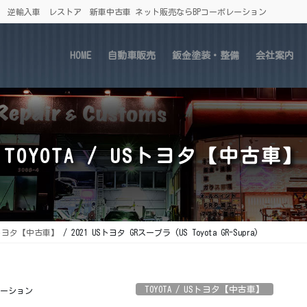
車 逆輸入車 レストア 新車中古車 ネット販売ならBPコーポレーション
HOME
自動車販売
鈑金塗装・整備
会社案内
TOYOTA / USトヨタ【中古車】
 USトヨタ【中古車】
2021 USトヨタ GRスープラ (US Toyota GR-Supra)
TOYOTA / USトヨタ【中古車】
レーション