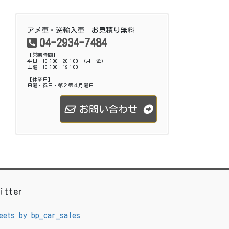
アメ車・逆輸入車 お見積り無料
04-2934-7484
【営業時間】
平日 10：00－20：00 （月ー金）
土曜 10：00－19：00
【休業日】
日曜・祝日・第２第４月曜日
お問い合わせ
itter
eets by bp_car_sales