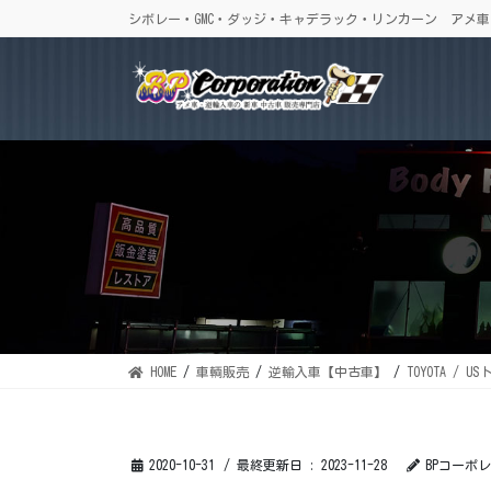
コ
ナ
シボレー・GMC・ダッジ・キャデラック・リンカーン アメ
ン
ビ
テ
ゲ
ン
ー
ツ
シ
に
ョ
移
ン
動
に
移
動
HOME
車輌販売
逆輸入車【中古車】
TOYOTA /
2020-10-31
/ 最終更新日 :
2023-11-28
BPコーポ