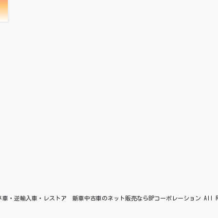
© アメ車・逆輸入車・レストア 新車中古車のネット販売ならBPコーポレーション All Right