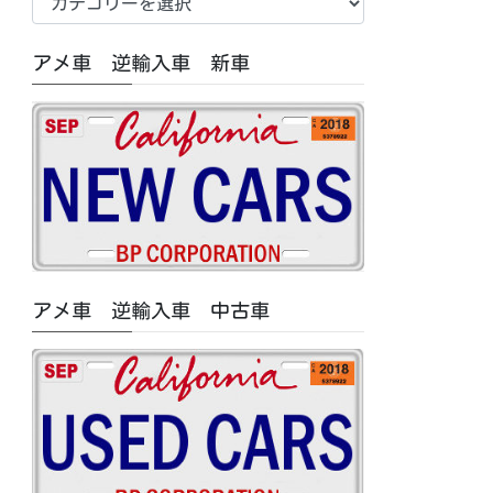
車
中
アメ車 逆輸入車 新車
古
車/
特
集
記
事
カ
テ
ゴ
アメ車 逆輸入車 中古車
リ
ー