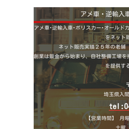
アメ車・逆輸入
アメ車･逆輸入車･ポリスカー･オールド
をネット
ネット販売実績２５年の老舗
創業は鈑金から始まり、自社整備工場を持
を提供す
〒
埼玉県入間
tel:0
【営業時間】 月曜
土曜 1