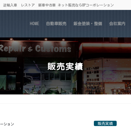
車 逆輸入車 レストア 新車中古車 ネット販売ならBPコーポレーション
HOME
自動車販売
鈑金塗装・整備
会社案内
販売実績
販売実績
レーション