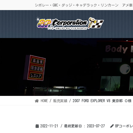
コ
ナ
シボレー・GMC・ダッジ・キャデラック・リンカーン アメ
ン
ビ
テ
ゲ
ン
ー
ツ
シ
に
ョ
移
ン
動
に
移
動
HOME
販売実績
2007 FORD EXPLORER V8 東京都 Ｏ様
2022-11-21
/ 最終更新日 :
2023-07-27
BPコーポ