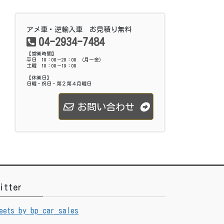
アメ車・逆輸入車 お見積り無料
04-2934-7484
【営業時間】
平日 10：00－20：00 （月ー金）
土曜 10：00－19：00
【休業日】
日曜・祝日・第２第４月曜日
お問い合わせ
itter
eets by bp_car_sales