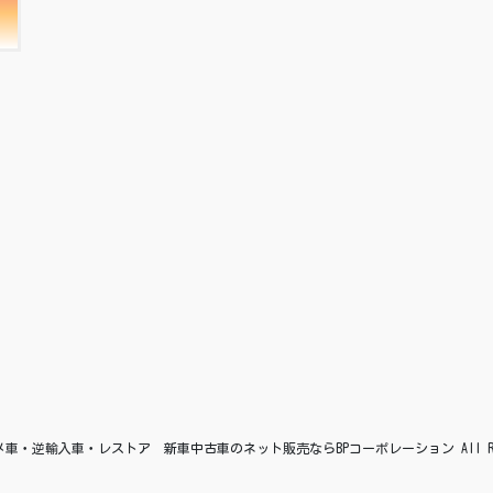
© アメ車・逆輸入車・レストア 新車中古車のネット販売ならBPコーポレーション All Right