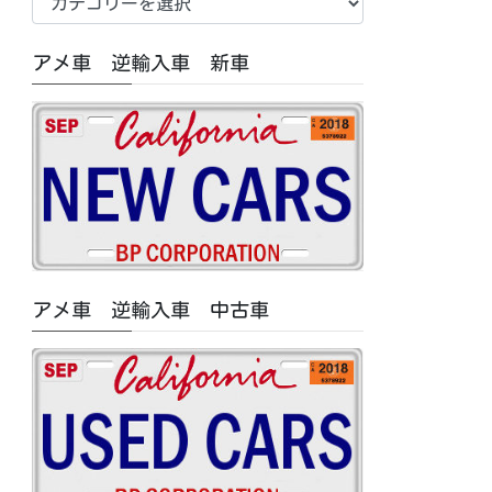
車
中
アメ車 逆輸入車 新車
古
車/
特
集
記
事
カ
テ
ゴ
アメ車 逆輸入車 中古車
リ
ー