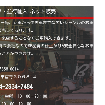
車・並行輸入 ネット販売
カー等、新車から中古車まで幅広いジャンルのお車
販売しております。
 来店することなくお車購入できます。
つ会社なのでBP品質の仕上がり&安全安心なお車
ることができます。
358-0014
市宮寺３０６８−４
4-2934-7484
ー金曜 10：00－20：00
0：00－19：00