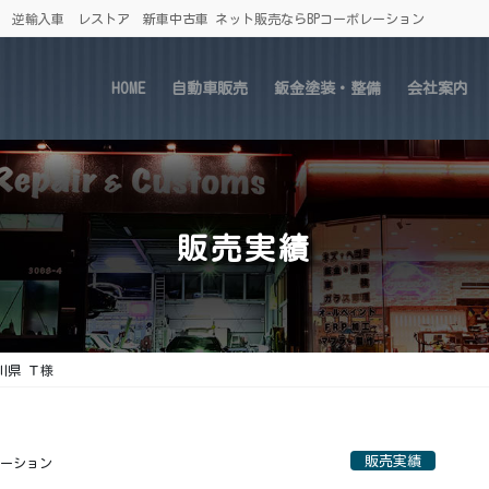
車 逆輸入車 レストア 新車中古車 ネット販売ならBPコーポレーション
HOME
自動車販売
鈑金塗装・整備
会社案内
販売実績
神奈川県 Ｔ様
販売実績
レーション