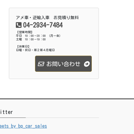
アメ車・逆輸入車 お見積り無料
04-2934-7484
【営業時間】
平日 10：00－20：00 （月ー金）
土曜 10：00－19：00
【休業日】
日曜・祝日・第２第４月曜日
お問い合わせ
itter
eets by bp_car_sales