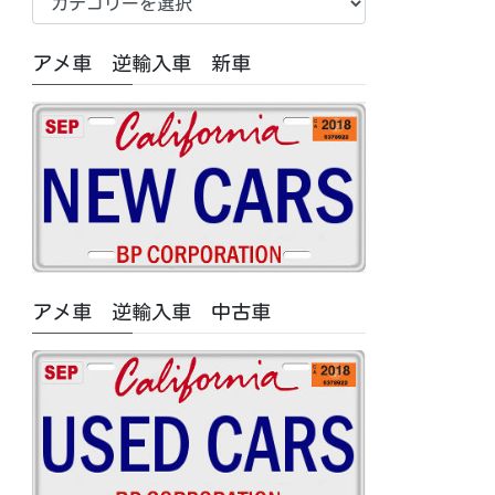
車
中
アメ車 逆輸入車 新車
古
車/
特
集
記
事
カ
テ
ゴ
アメ車 逆輸入車 中古車
リ
ー