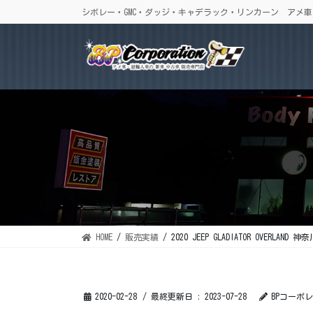
コ
ナ
シボレー・GMC・ダッジ・キャデラック・リンカーン アメ
ン
ビ
テ
ゲ
ン
ー
ツ
シ
に
ョ
移
ン
動
に
移
動
HOME
販売実績
2020 JEEP GLADIATOR OVERLAND 
2020-02-28
/ 最終更新日 :
2023-07-28
BPコーポ