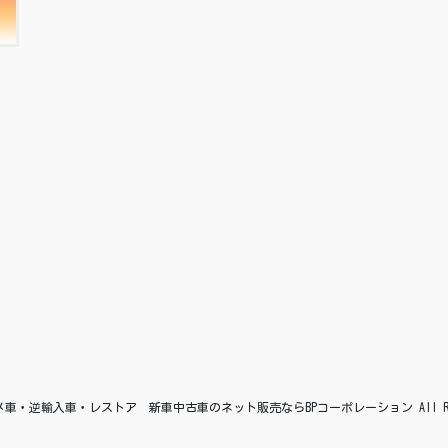
© アメ車・逆輸入車・レストア 新車中古車のネット販売ならBPコーポレーション All Right