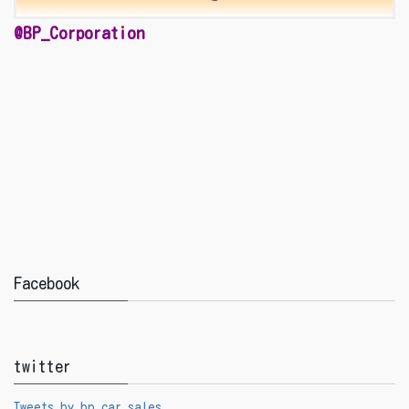
@BP_Corporation
Facebook
twitter
Tweets by bp_car_sales