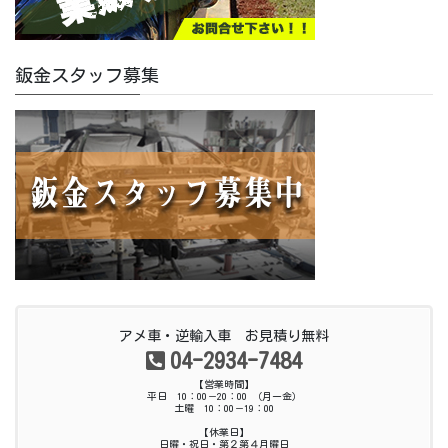
鈑金スタッフ募集
アメ車・逆輸入車 お見積り無料
04-2934-7484
【営業時間】
平日 10：00－20：00 （月ー金）
土曜 10：00－19：00
【休業日】
日曜・祝日・第２第４月曜日