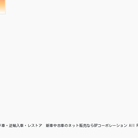
© アメ車・逆輸入車・レストア 新車中古車のネット販売ならBPコーポレーション All Right