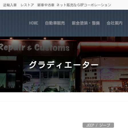
車 逆輸入車 レストア 新車中古車 ネット販売ならBPコーポレーション
HOME
自動車販売
鈑金塗装・整備
会社案内
グラディエーター
JEEP / ジープ