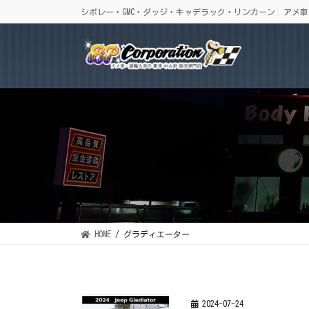
コ
ナ
シボレー・GMC・ダッジ・キャデラック・リンカーン アメ
ン
ビ
テ
ゲ
ン
ー
ツ
シ
に
ョ
移
ン
動
に
移
動
HOME
グラディエーター
2024-07-24