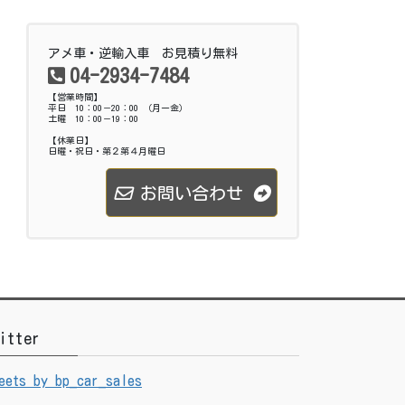
アメ車・逆輸入車 お見積り無料
04-2934-7484
【営業時間】
平日 10：00－20：00 （月ー金）
土曜 10：00－19：00
【休業日】
日曜・祝日・第２第４月曜日
お問い合わせ
itter
eets by bp_car_sales