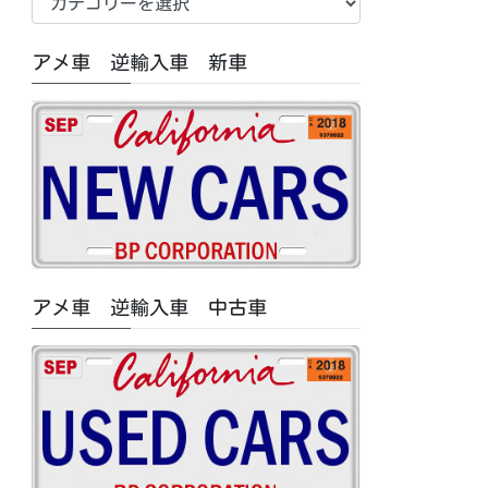
車
中
アメ車 逆輸入車 新車
古
車/
特
集
記
事
カ
テ
ゴ
アメ車 逆輸入車 中古車
リ
ー