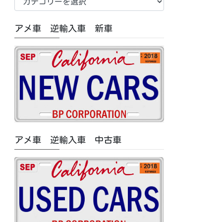
車
中
アメ車 逆輸入車 新車
古
車/
特
集
記
事
カ
テ
ゴ
アメ車 逆輸入車 中古車
リ
ー