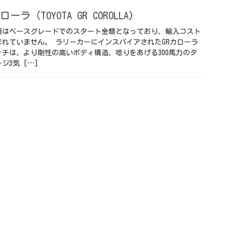
ーラ（TOYOTA GR COROLLA)
額はベースグレードでのスタート金額となっており、輸入コスト
まれていません。 ラリーカーにインスパイアされたGRカローラ
ッチは、より剛性の高いボディ構造、唸りをあげる300馬力のタ
ジ3気 […]