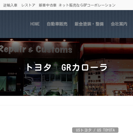
車 逆輸入車 レストア 新車中古車 ネット販売ならBPコーポレーション
HOME
自動車販売
鈑金塗装・整備
会社案内
トヨタ GRカローラ
USトヨタ / US TOYOTA