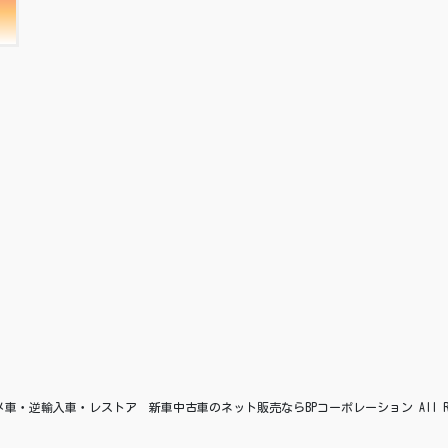
© アメ車・逆輸入車・レストア 新車中古車のネット販売ならBPコーポレーション All Right