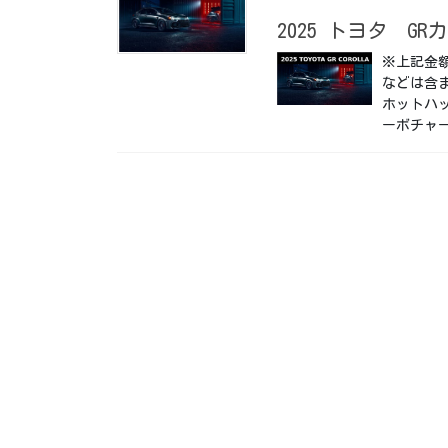
2025 トヨタ GRカロ
※上記金
などは含
ホットハ
ーボチャー