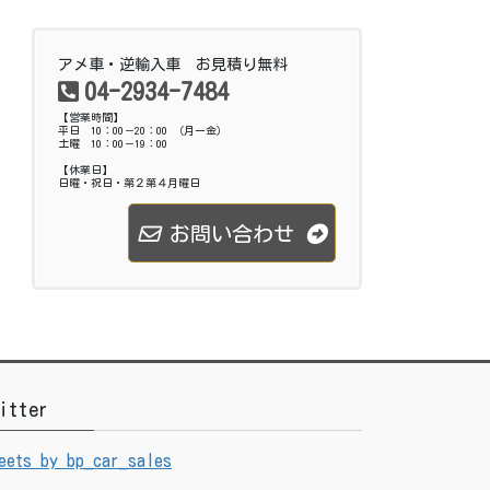
アメ車・逆輸入車 お見積り無料
04-2934-7484
【営業時間】
平日 10：00－20：00 （月ー金）
土曜 10：00－19：00
【休業日】
日曜・祝日・第２第４月曜日
お問い合わせ
itter
eets by bp_car_sales