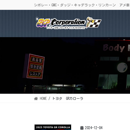
コ
ナ
シボレー・GMC・ダッジ・キャデラック・リンカーン アメ
ン
ビ
テ
ゲ
ン
ー
ツ
シ
に
ョ
移
ン
動
に
移
動
HOME
トヨタ GRカローラ
2024-12-04