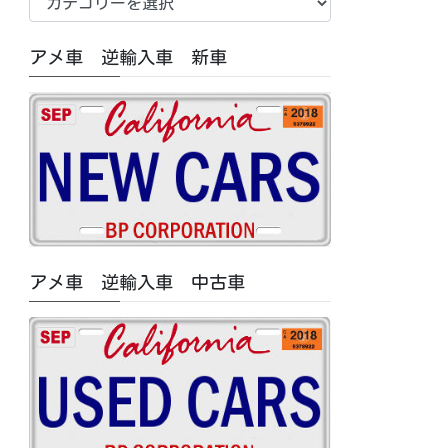
車
中
アメ車 逆輸入車 新車
古
車/
特
集
記
事
カ
テ
ゴ
アメ車 逆輸入車 中古車
リ
ー