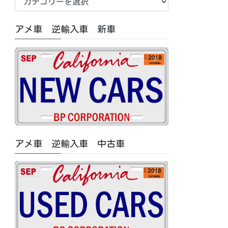
車
中
アメ車 逆輸入車 新車
古
車/
特
集
記
事
カ
テ
ゴ
アメ車 逆輸入車 中古車
リ
ー