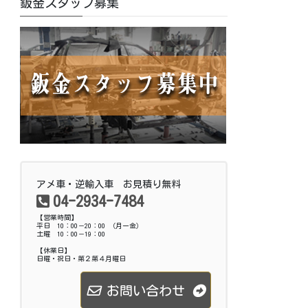
鈑金スタッフ募集
アメ車・逆輸入車 お見積り無料
04-2934-7484
【営業時間】
平日 10：00－20：00 （月ー金）
土曜 10：00－19：00
【休業日】
日曜・祝日・第２第４月曜日
お問い合わせ