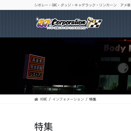
コ
ナ
シボレー・GMC・ダッジ・キャデラック・リンカーン アメ
ン
ビ
テ
ゲ
ン
ー
ツ
シ
に
ョ
移
ン
動
に
移
動
HOME
インフォメーション
特集
特集