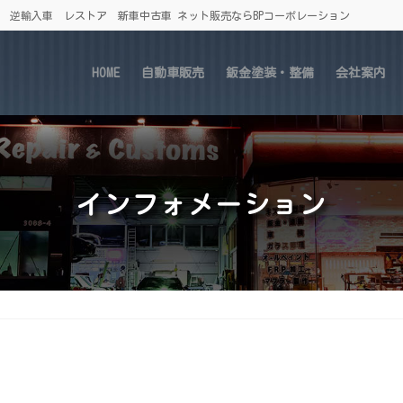
車 逆輸入車 レストア 新車中古車 ネット販売ならBPコーポレーション
HOME
自動車販売
鈑金塗装・整備
会社案内
インフォメーション