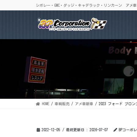
コ
ナ
シボレー・GMC・ダッジ・キャデラック・リンカーン アメ
ン
ビ
テ
ゲ
ン
ー
ツ
シ
に
ョ
移
ン
動
に
移
動
HOME
車輌販売
アメ車新車
2023 フォード ブロンコ中
2022-12-05
/ 最終更新日 :
2026-07-07
BPコーポ