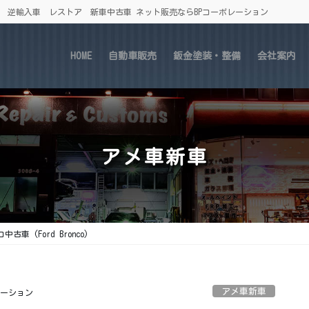
車 逆輸入車 レストア 新車中古車 ネット販売ならBPコーポレーション
HOME
自動車販売
鈑金塗装・整備
会社案内
アメ車新車
古車 (Ford Bronco)
アメ車新車
レーション