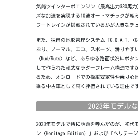
気筒ツインターボエンジン（最高出力330馬
ズな加速を実現する10速オートマチックが組
ワートレインが搭載されているかが大きなチ
また、独自の地形管理システム「G.O.A.T.（Goes 
おり、ノーマル、エコ、スポーツ、滑りやすい路面
（Mud/Ruts）など、あらゆる路面状況に
して作られた頑丈なラダーフレーム構造です
るため、オンロードでの操縦安定性や乗り心
乗る中古車として高く評価されている理由で
2023年モデ
2023年モデルで特に話題を呼んだのが、初
ン（Heritage Edition）」および「ヘリテージ