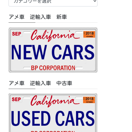
車
中
アメ車 逆輸入車 新車
古
車/
特
集
記
事
カ
テ
ゴ
アメ車 逆輸入車 中古車
リ
ー