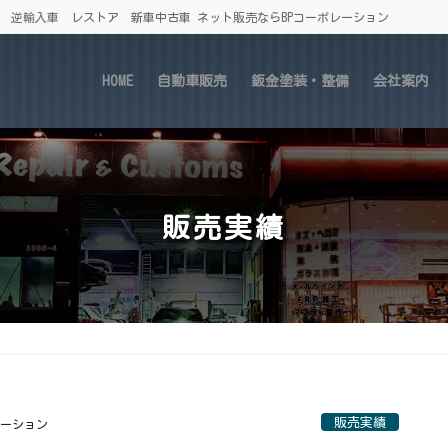
車 逆輸入車 レストア 新車中古車 ネット販売ならBPコーポレーション
HOME
自動車販売
鈑金塗装・整備
会社案内
販売実績
販売実績
レーション