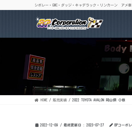
コ
ナ
シボレー・GMC・ダッジ・キャデラック・リンカーン アメ
ン
ビ
テ
ゲ
ン
ー
ツ
シ
に
ョ
移
ン
動
に
移
動
HOME
販売実績
2022 TOYOTA AVALON 岡山県 Ｏ様
2022-12-09
/ 最終更新日 :
2023-07-27
BPコーポ