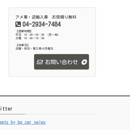
アメ車・逆輸入車 お見積り無料
04-2934-7484
【営業時間】
平日 10：00－20：00 （月ー金）
土曜 10：00－19：00
【休業日】
日曜・祝日・第２第４月曜日
お問い合わせ
itter
eets by bp_car_sales