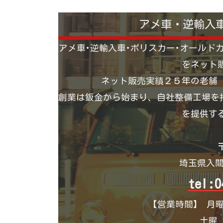
アメ車・逆輸入
アメ車･逆輸入車･ポリスカー･オールド
をネット
ネット販売実績２５年の老舗
創業は鈑金から始まり、自社整備工場を持
を提供す
〒
埼玉県入間
tel:0
【営業時間】 月曜
土曜 1