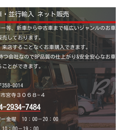
車・並行輸入 ネット販売
カー等、新車から中古車まで幅広いジャンルのお車
販売しております。
 来店することなくお車購入できます。
つ会社なのでBP品質の仕上がり&安全安心なお車
ることができます。
358-0014
市宮寺３０６８−４
4-2934-7484
ー金曜 10：00－20：00
0：00－19：00