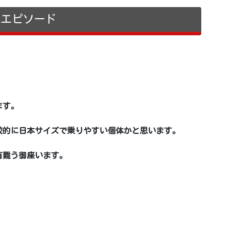
売エピソード
。
ます。
較的に日本サイズで乗りやすい個体かと思います。
有難う御座います。
。