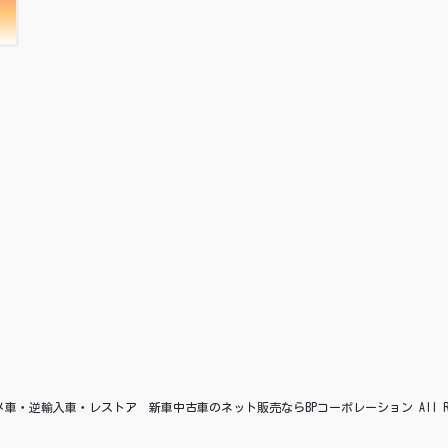
© アメ車・逆輸入車・レストア 新車中古車のネット販売ならBPコーポレーション All Right