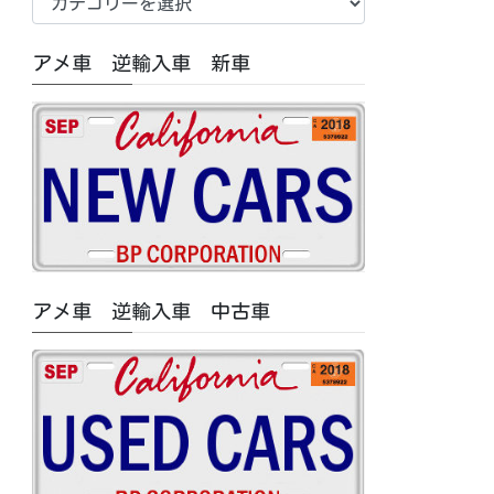
車
中
アメ車 逆輸入車 新車
古
車/
特
集
記
事
カ
テ
ゴ
アメ車 逆輸入車 中古車
リ
ー