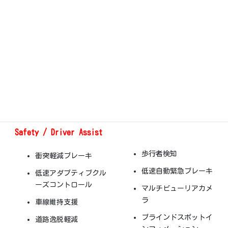
ム
Auto
パワーウィンドウ
Amazon Alexa ビルト
アクティブサウンドコ
イン
ントロール
Bluetooth
Hands
アンビエントキャビン
Free Link
ライト
音声認識
自動防眩バックミラー
Safety / Driver Assist
歩行者検知
衝突軽減ブレーキ
低速自動緊急ブレーキ
低速アダプティブクル
ーズコントロール
マルチビューリアカメ
ラ
車線維持支援
ブラインドスポットイ
道路逸脱軽減