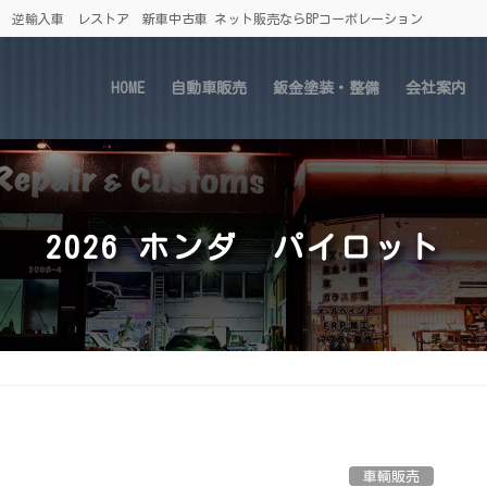
車 逆輸入車 レストア 新車中古車 ネット販売ならBPコーポレーション
HOME
自動車販売
鈑金塗装・整備
会社案内
2026 ホンダ パイロット
車輌販売