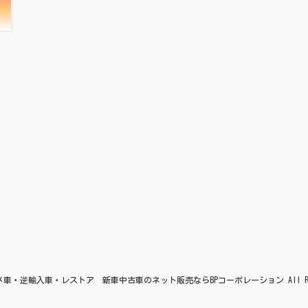
© アメ車・逆輸入車・レストア 新車中古車のネット販売ならBPコーポレーション All Right