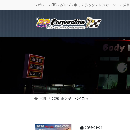
コ
ナ
シボレー・GMC・ダッジ・キャデラック・リンカーン アメ
ン
ビ
テ
ゲ
ン
ー
ツ
シ
に
ョ
移
ン
動
に
移
動
HOME
2026 ホンダ パイロット
2026-01-21