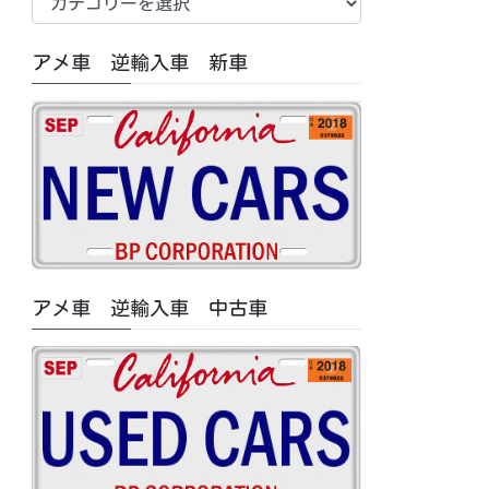
車
中
アメ車 逆輸入車 新車
古
車/
特
集
記
事
カ
テ
ゴ
アメ車 逆輸入車 中古車
リ
ー