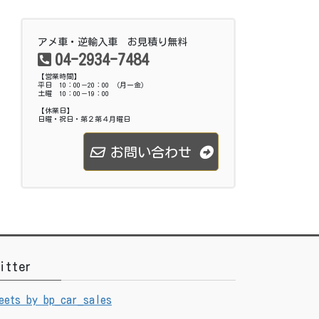
アメ車・逆輸入車 お見積り無料
04-2934-7484
【営業時間】
平日 10：00－20：00 （月ー金）
土曜 10：00－19：00
【休業日】
日曜・祝日・第２第４月曜日
お問い合わせ
itter
eets by bp_car_sales