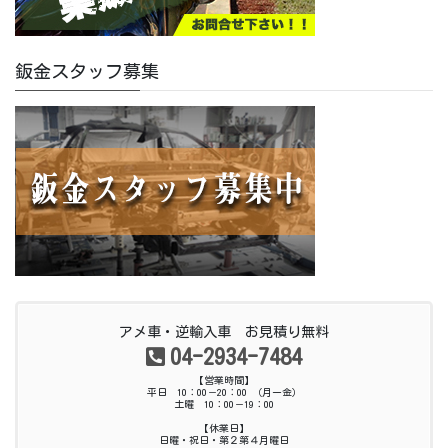
鈑金スタッフ募集
アメ車・逆輸入車 お見積り無料
04-2934-7484
【営業時間】
平日 10：00－20：00 （月ー金）
土曜 10：00－19：00
【休業日】
日曜・祝日・第２第４月曜日